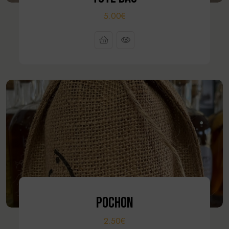
5.00€
POCHON
2.50€