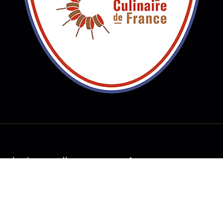
adapté par castalibre.com
GO TOP