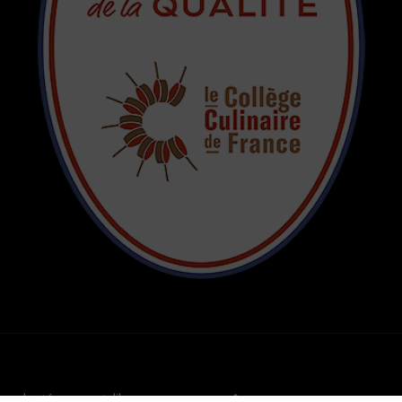
adapté par castalibre.com
GO TOP